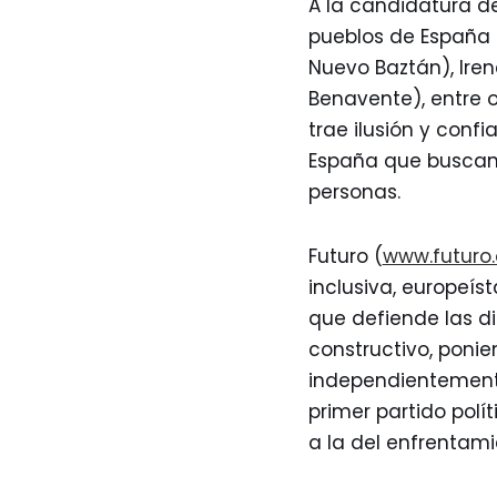
A la candidatura de
pueblos de España 
Nuevo Baztán), Iren
Benavente), entre o
trae ilusión y conf
España que buscan 
personas.
Futuro (
www.futuro.
inclusiva, europeís
que defiende las d
constructivo, ponie
independientemente 
primer partido polí
a la del enfrentami